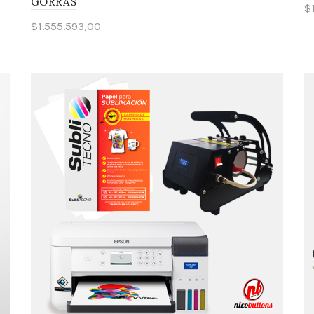
GORRAS
$
$
1.555.593,00
Añadir al carrito