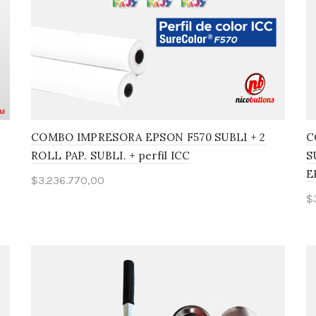
COMBO IMPRESORA EPSON F570 SUBLI + 2
C
ROLL PAP. SUBLI. + perfil ICC
S
E
$
3.236.770,00
$
Añadir al carrito