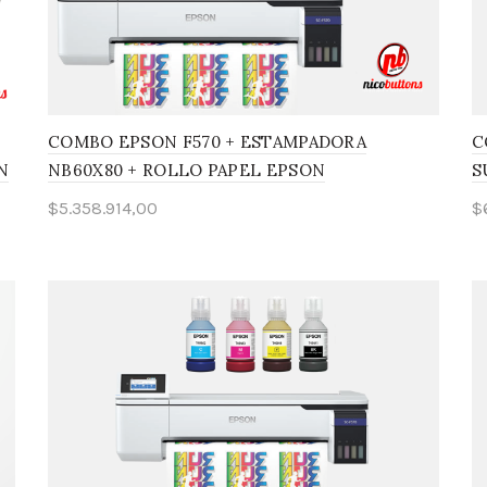
COMBO EPSON F570 + ESTAMPADORA
C
N
NB60X80 + ROLLO PAPEL EPSON
S
$
5.358.914,00
$
Leer más