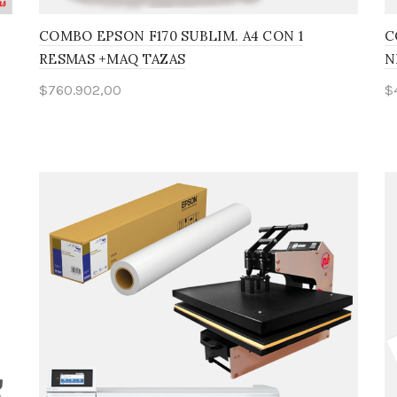
COMBO EPSON F170 SUBLIM. A4 CON 1
C
RESMAS +MAQ TAZAS
N
$
760.902,00
$
Añadir al carrito