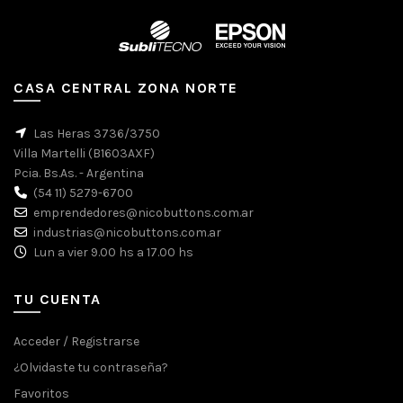
CASA CENTRAL ZONA NORTE
Las Heras 3736/3750
Villa Martelli (B1603AXF)
Pcia. Bs.As. - Argentina
(54 11) 5279-6700
emprendedores@nicobuttons.com.ar
industrias@nicobuttons.com.ar
Lun a vier 9.00 hs a 17.00 hs
TU CUENTA
Acceder / Registrarse
¿Olvidaste tu contraseña?
Favoritos