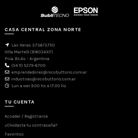
CASA CENTRAL ZONA NORTE
Las Heras 3736/3750
Villa Martelli (B1603AXF)
Pcia. Bs.As. - Argentina
(54 11) 5279-6700
emprendedores@nicobuttons.com.ar
industrias@nicobuttons.com.ar
Lun a vier 9.00 hs a 17.00 hs
TU CUENTA
Acceder / Registrarse
¿Olvidaste tu contraseña?
Favoritos