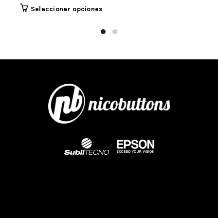
Seleccionar opciones
INFORMACIÓN ADICIONAL
SKU:
MAB1MCOMB+250P
Categorías:
Botones/pines
,
C
MÁQUINAS DE BOTONES
Compartir