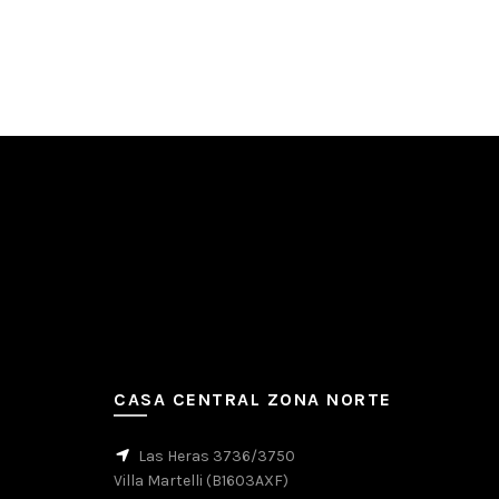
Añadir al carrito
CASA CENTRAL ZONA NORTE
Las Heras 3736/3750
Villa Martelli (B1603AXF)