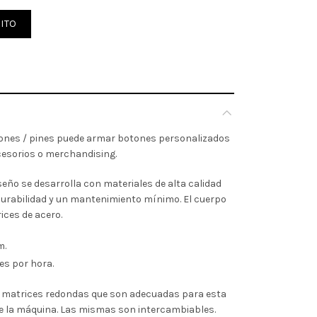
 25MM + 250 PINES cantidad
ITO
ones / pines puede armar botones personalizados
cesorios o merchandising.
eño se desarrolla con materiales de alta calidad
durabilidad y un mantenimiento mínimo. El cuerpo
ices de acero.
m.
s por hora.
 matrices redondas que son adecuadas para esta
 la máquina. Las mismas son intercambiables.