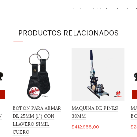
Incluye la tabla de corte y el co
PRODUCTOS RELACIONADOS
El combo incluye:
Máquina MAB2010 con mat
Tabla de corte y el cortad
Insumos prendedor x250 
BOTON PARA ARMAR
MAQUINA DE PINES
MA
N
DE 25MM (1″) CON
38MM
BO
LLAVERO SIMIL
$
412.988,00
$
2
CUERO
Leer más