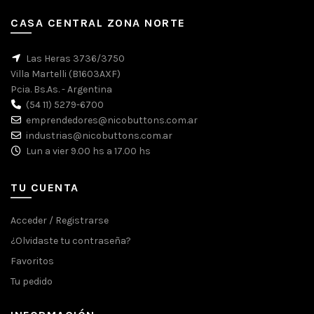
CASA CENTRAL ZONA NORTE
Las Heras 3736/3750
Villa Martelli (B1603AXF)
Pcia. Bs.As. - Argentina
(54 11) 5279-6700
emprendedores@nicobuttons.com.ar
industrias@nicobuttons.com.ar
Lun a vier 9.00 hs a 17.00 hs
TU CUENTA
Acceder / Registrarse
¿Olvidaste tu contraseña?
Favoritos
Tu pedido