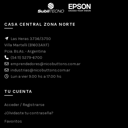
CASA CENTRAL ZONA NORTE
Las Heras 3736/3750
Villa Martelli (B1603AXF)
Pcia. Bs.As. - Argentina
(54 11) 5279-6700
emprendedores@nicobuttons.com.ar
industrias@nicobuttons.com.ar
Lun a vier 9.00 hs a 17.00 hs
TU CUENTA
Acceder / Registrarse
¿Olvidaste tu contraseña?
Favoritos