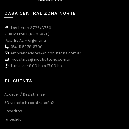
CASA CENTRAL ZONA NORTE
Las Heras 3736/3750
Villa Martelli (B1603AXF)
Pcia. Bs.As. - Argentina
(54 11) 5279-6700
emprendedores@nicobuttons.com.ar
industrias@nicobuttons.com.ar
Lun a vier 9.00 hs a 17.00 hs
TU CUENTA
Acceder / Registrarse
¿Olvidaste tu contraseña?
Favoritos
Tu pedido