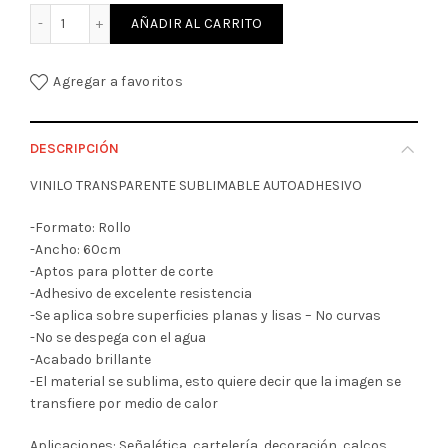
VINILO MANIA SUBLIMABLE TRANSPARENTE ROLLO 60 CM X
AÑADIR AL CARRITO
Agregar a favoritos
DESCRIPCIÓN
VINILO TRANSPARENTE SUBLIMABLE AUTOADHESIVO
-Formato: Rollo
-Ancho: 60cm
-Aptos para plotter de corte
-Adhesivo de excelente resistencia
-Se aplica sobre superficies planas y lisas – No curvas
-No se despega con el agua
-Acabado brillante
-El material se sublima, esto quiere decir que la imagen se
transfiere por medio de calor
Aplicaciones: Señalética, cartelería, decoración, calcos,