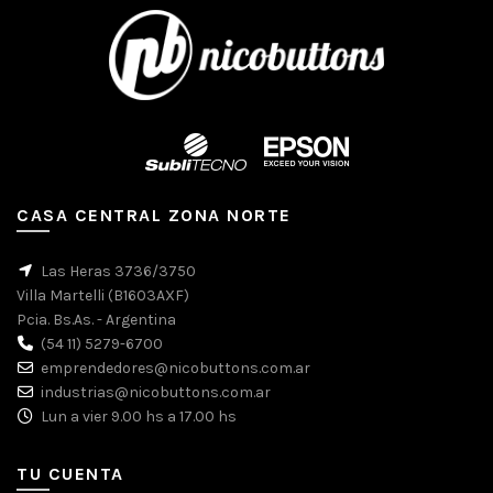
CASA CENTRAL ZONA NORTE
Las Heras 3736/3750
Villa Martelli (B1603AXF)
Pcia. Bs.As. - Argentina
(54 11) 5279-6700
emprendedores@nicobuttons.com.ar
industrias@nicobuttons.com.ar
Lun a vier 9.00 hs a 17.00 hs
TU CUENTA