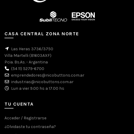
CASA CENTRAL ZONA NORTE
Las Heras 3736/3750
Villa Martelli (B1603AXF)
Pcia. Bs.As. - Argentina
(54 11) 5279-6700
emprendedores@nicobuttons.com.ar
industrias@nicobuttons.com.ar
Lun a vier 9.00 hs a 17.00 hs
TU CUENTA
Acceder / Registrarse
¿Olvidaste tu contraseña?