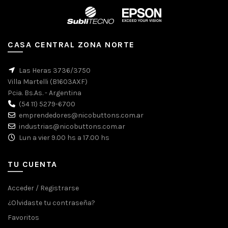
CASA CENTRAL ZONA NORTE
Las Heras 3736/3750
Villa Martelli (B1603AXF)
Pcia. Bs.As. - Argentina
(54 11) 5279-6700
emprendedores@nicobuttons.com.ar
industrias@nicobuttons.com.ar
Lun a vier 9.00 hs a 17.00 hs
TU CUENTA
Acceder / Registrarse
¿Olvidaste tu contraseña?
Favoritos