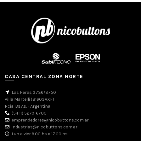
CASA CENTRAL ZONA NORTE
Las Heras 3736/3750
Villa Martelli (B1603AXF)
Pcia. Bs.As. - Argentina
(54 11) 5279-6700
emprendedores@nicobuttons.com.ar
industrias@nicobuttons.com.ar
Lun a vier 9.00 hs a 17.00 hs