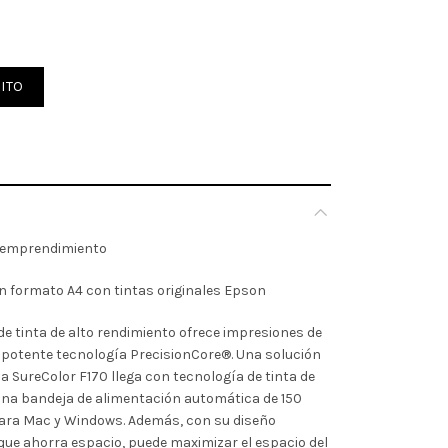
. A4 CON 1 RESMAS +MAQ TAZAS cantidad
ITO
u emprendimiento
 formato A4 con tintas originales Epson
e tinta de alto rendimiento ofrece impresiones de
la potente tecnología PrecisionCore®. Una solución
a SureColor F170 llega con tecnología de tinta de
una bandeja de alimentación automática de 150
para Mac y Windows. Además, con su diseño
e ahorra espacio, puede maximizar el espacio del