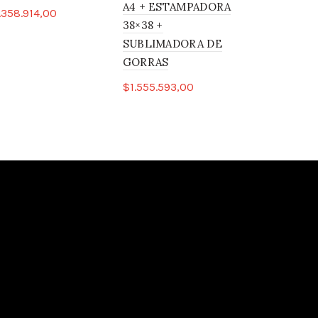
A4 + ESTAMPADORA
.358.914,00
Leer má
38×38 +
Leer más
SUBLIMADORA DE
GORRAS
International SRL
$
1.555.593,00
Añadir al carrito
ción