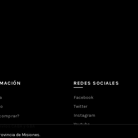
RMACIÓN
REDES SOCIALES
a
Facebook
to
Twitter
Instagram
comprar?
Youtube
víos CABA y GBA
ovincia de Misiones.