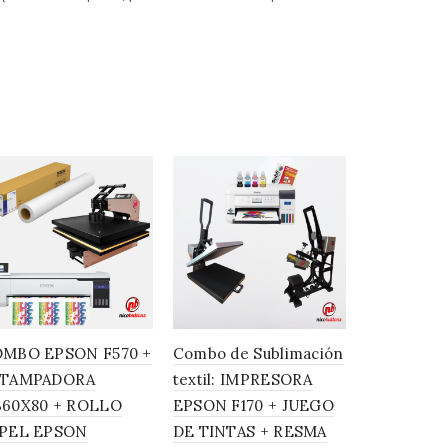
inta CMYK (CMYK – 140 ml)
ÑO
 80mm de diámetro y menos
empo y temperatura
MBO EPSON F570 +
Combo de Sublimación
COMBO M
STAMPADORA
textil: IMPRESORA
PINES 38M
rmicos d aluminio – vasos – frascos – cantimploras
60X80 + ROLLO
EPSON F170 + JUEGO
PINES
PEL EPSON
DE TINTAS + RESMA
$
450.385,
iales: Cerámica, Porcelana, Vidrio, Polímero,