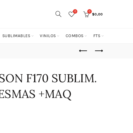
0
0
$
0,00
SUBLIMABLES
VINILOS
COMBOS
FTS
ON F170 SUBLIM.
RESMAS +MAQ