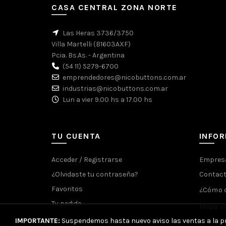
CASA CENTRAL ZONA NORTE
Las Heras 3736/3750
Villa Martelli (B1603AXF)
Pcia. Bs.As. - Argentina
(54 11) 5279-6700
emprendedores@nicobuttons.com.ar
industrias@nicobuttons.com.ar
Lun a vier 9.00 hs a 17.00 hs
TU CUENTA
INFO
Acceder / Registrarse
Empres
¿Olvidaste tu contraseña?
Contac
Favoritos
¿Cómo 
Tu pedido
Mapa en
IMPORTANTE:
Suspendemos hasta nuevo aviso las ventas a la pr