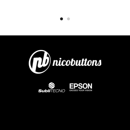
Añadir al carrito
INFORMACIÓN ADICIONAL
SKU:
MAB114COMB+250P
Categorías:
Botones/pines
,
C
MÁQUINAS DE BOTONES
Compartir