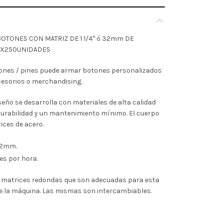
TONES CON MATRIZ DE 1 1/4″ ó 32mm DE
 X250UNIDADES
ones / pines puede armar botones personalizados
cesorios o merchandising.
eño se desarrolla con materiales de alta calidad
durabilidad y un mantenimiento mínimo. El cuerpo
ices de acero.
 32mm.
s por hora.
 matrices redondas que son adecuadas para esta
 la máquina. Las mismas son intercambiables.