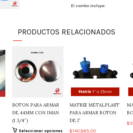
El combo incluye:
Máquina MAB2010 con matr
Tabla de corte y el cortad
PRODUCTOS RELACIONADOS
Insumos prendedor x250 
BOTON PARA ARMAR
MATRIZ METALPLAST
MA
DE 44MM CON IMAN
PARA ARMAR BOTON
BO
(1 3/4″)
DE 1″
$
3
$
140.865,00
Seleccionar opciones