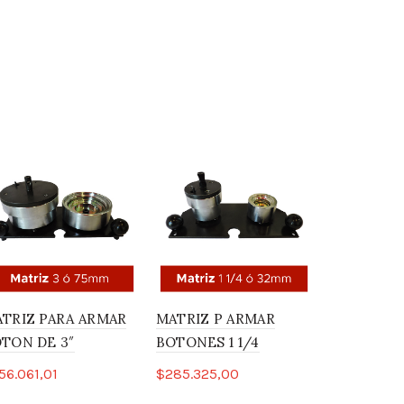
iz de 1 1/4 ó 32mm
or circular correspondiente a la medida.
unidades
TRIZ PARA ARMAR
MATRIZ P ARMAR
MATRIZ P
TON DE 3″
BOTONES 1 1/4
BOTON 1 1
56.061,01
$
285.325,00
$
293.731,0
Leer más
Leer más
Leer má