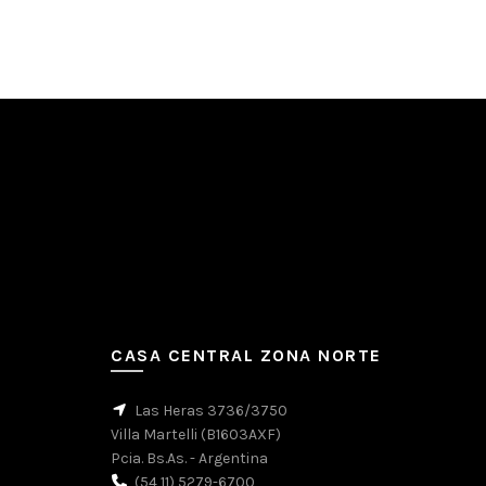
CASA CENTRAL ZONA NORTE
Las Heras 3736/3750
Villa Martelli (B1603AXF)
Pcia. Bs.As. - Argentina
(54 11) 5279-6700