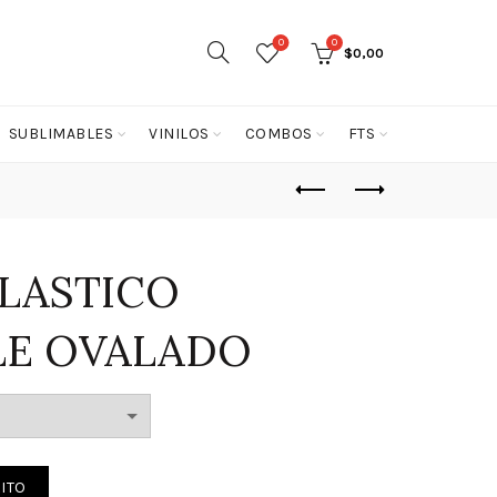
0
0
$
0,00
SUBLIMABLES
VINILOS
COMBOS
FTS
LASTICO
LE OVALADO
MABLE OVALADO cantidad
ITO