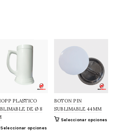
OPP PLASTICO
BOTON PIN
TAZA PLÁ
BLIMABLE DE Ø 8
SUBLIMABLE 44MM
SUBLIMAB
M
APILABLE 
Seleccionar opciones
CM –
Seleccionar opciones
Seleccio